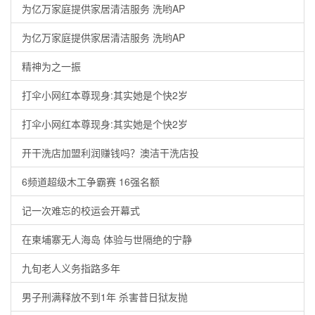
为亿万家庭提供家居清洁服务 洗哟AP
为亿万家庭提供家居清洁服务 洗哟AP
精神为之一振
打伞小网红本尊现身:其实她是个快2岁
打伞小网红本尊现身:其实她是个快2岁
开干洗店加盟利润赚钱吗？澳洁干洗店投
6频道超级木工争霸赛 16强名额
记一次难忘的校运会开幕式
在柬埔寨无人海岛 体验与世隔绝的宁静
九旬老人义务指路多年
男子刑满释放不到1年 杀害昔日狱友抛