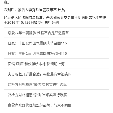
身。
宣判后，被告人李秀玲当庭表示不上诉。
经最高人民法院依法核准，杀害邻家五岁男童王明涵的罪犯李秀玲
于2016年10月26日被交付执行死刑。
恋爱八年一朝翻脸 性格不合是罪魁祸首
日媒：丰田公司因气囊隐患将召回115
日媒：丰田公司因气囊隐患将召回115
面馆“画师”和伙伴绘本地版“清明上河
夫妻相差几岁最合适？揭秘最有幸福感的
韩检方对朴槿惠“亲信”崔顺实进行涉腐
韩检方对朴槿惠“亲信”崔顺实进行涉腐
泉露净水器代理加盟好品牌、与众不同值