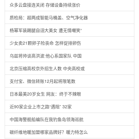
众多云盘接连关闭 存储设备持续涨价
质检局：超两成智能马桶盖、空气净化器
杨幂军装踢腿自诩大美女 遭无情嘲笑“
少女卖21颗卵子险丧命 怎样促排卵伤
乌兹将帅谈高洪波:他心系国家队 中国
北京压缩高校京外招生人数 中央高校或
支付宝、微信转账12月起将限笔数
日本最美20岁女生 网友：终于不辣眼
近90家企业上市之路“遇阻” 32家
中国海警舰船编队在我钓鱼岛领海巡航
碳纤维地暖加盟哪家品牌好？暖力特怎么