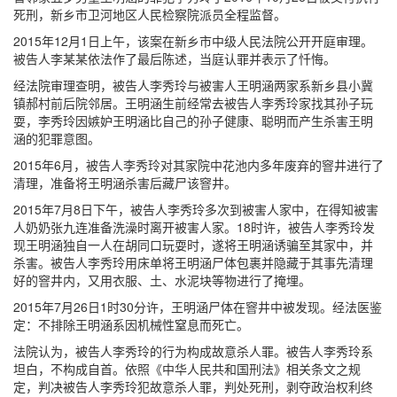
死刑，新乡市卫河地区人民检察院派员全程监督。
2015年12月1日上午，该案在新乡市中级人民法院公开开庭审理。
被告人李某某依法作了最后陈述，当庭认罪并表示了忏悔。
经法院审理查明，被告人李秀玲与被害人王明涵两家系新乡县小冀
镇郝村前后院邻居。王明涵生前经常去被告人李秀玲家找其孙子玩
耍，李秀玲因嫉妒王明涵比自己的孙子健康、聪明而产生杀害王明
涵的犯罪意图。
2015年6月，被告人李秀玲对其家院中花池内多年废弃的窨井进行了
清理，准备将王明涵杀害后藏尸该窨井。
2015年7月8日下午，被告人李秀玲多次到被害人家中，在得知被害
人奶奶张九连准备洗澡时离开被害人家。18时许，被告人李秀玲发
现王明涵独自一人在胡同口玩耍时，遂将王明涵诱骗至其家中，并
杀害。被告人李秀玲用床单将王明涵尸体包裹并隐藏于其事先清理
好的窨井内，又用衣服、土、水泥块等物进行了掩埋。
2015年7月26日1时30分许，王明涵尸体在窨井中被发现。经法医鉴
定：不排除王明涵系因机械性窒息而死亡。
法院认为，被告人李秀玲的行为构成故意杀人罪。被告人李秀玲系
坦白，不构成自首。依照《中华人民共和国刑法》相关条文之规
定，判决被告人李秀玲犯故意杀人罪，判处死刑，剥夺政治权利终