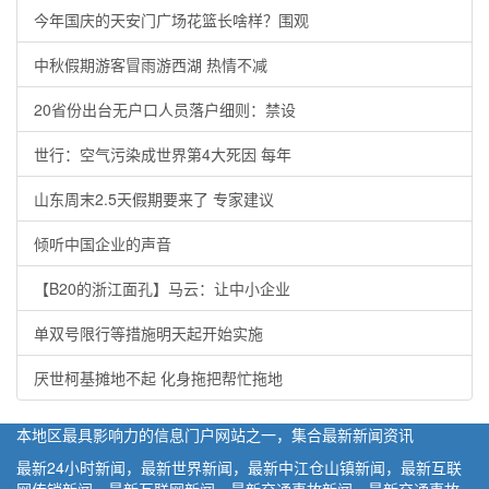
今年国庆的天安门广场花篮长啥样？围观
中秋假期游客冒雨游西湖 热情不减
20省份出台无户口人员落户细则：禁设
世行：空气污染成世界第4大死因 每年
山东周末2.5天假期要来了 专家建议
倾听中国企业的声音
【B20的浙江面孔】马云：让中小企业
单双号限行等措施明天起开始实施
厌世柯基摊地不起 化身拖把帮忙拖地
本地区最具影响力的信息门户网站之一，集合最新新闻资讯
最新24小时新闻，最新世界新闻，最新中江仓山镇新闻，最新互联