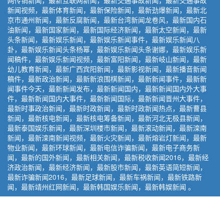
网传销新闻，最新互联网新闻，最新交通事故新闻，最新交通事故
新闻视频，最新体育新闻，最新保险新闻，最新劲爆新闻，最新北
京市通州新闻，最新反腐新闻，最新台湾新闻龙卷风，最新国内石
油新闻，最新国家新闻，最新国际经济新闻，最新太空新闻，最新
头条新闻，最新娱乐新闻，最新娱乐新闻事件，最新娱乐新闻八
卦，最新娱乐新闻头条杨幂，最新娱乐新闻头条谢娜，最新娱乐新
闻稿件，最新娱乐新闻视频，最新富阳新闻，最新岐山新闻，最新
幼儿教育新闻，最新广西宾阳新闻，最新影视新闻，最新播音新闻
稿件，最新政治新闻，最新新浪围棋新闻，最新新闻事件，最新新
闻事件今天，最新新闻发布，最新新闻国内，最新新闻国内外大事
件，最新新闻国内大事件，最新新闻国际，最新新闻晋州大事件，
最新时事政治新闻，最新时政新闻，最新时政新闻热点，最新曹县
新闻，最新核电新闻，最新核电筹备新闻，最新河北无极县新闻，
最新泰国娱乐新闻，最新深圳楼市新闻，最新滚动新闻，最新滦南
新闻，最新滦南新闻视频，最新火灾新闻，最新熔岩灯新闻，最新
物业新闻，最新环球新闻，最新电信诈骗新闻，最新电子商务新
闻，最新的国外新闻，最新相关新闻，最新税收新闻2016，最新经
济政治新闻，最新经济新闻，最新股市新闻，最新英语简短新闻，
最新诈骗新闻2016，最新足球新闻，最新车祸新闻，最新铁路新
闻，最新靖州红网新闻，最新韩国娱乐新闻，最新韩娱新闻 。