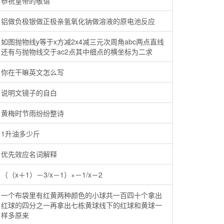
恭祝皇帝的敬语
铝做负极银做正极亲氢氧化钠做溶液的原电池反应
如图抛物线y等于x方减2x4减三元次周角abc两点直线
还有与抛物线交于ac2点其中细点的横坐标为二求
你在干嘛英文怎么写
说明文镜子的自白
黄梅时节雨纷纷整诗
1升油多少斤
优先效应名词解释
（（x＋1）－3/x－1）×－1/x－2
一个布袋里有红黄两种颜色的小球共一百四十个拿出
红球的四分之一再拿出七栋黄球线下的红球和黄球一
样多原来