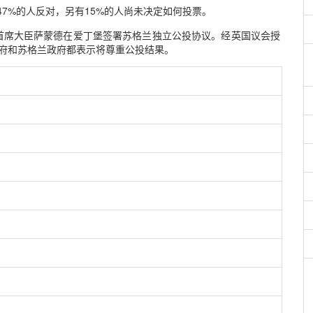
47%的人反对，另有15%的人尚未决定如何投票。
政府首席大臣萨蒙德在爱丁堡签署苏格兰独立公投协议。经英国议会授
政府和苏格兰政府都表示将尊重公投结果。