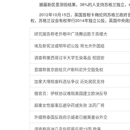
据最新民意测验结果，38%的人支持苏格兰独立，
2012年10月15日，英国首相卡梅伦同苏格兰
权，苏格兰议会有权举行2014年独立公投，英国中央
研究报告称老外眼中广场舞远胜于高楼大
埃及新宪法或明年初公投 将允许外国组
调查称墨西哥过半大学生染毒品 校园安
意媒称普京欲给贝卢斯科尼外交豁免权
加拿大埋核废料选址争议 近处居民支持
俄官员：伊核协议难阻美国建立欧洲反导
超重女性服事后避孕药或失效 法药厂将
外媒称泰国反政府示威者已撤离曼谷外交
调查称非洲几乎包揽最乐观15国 欧美