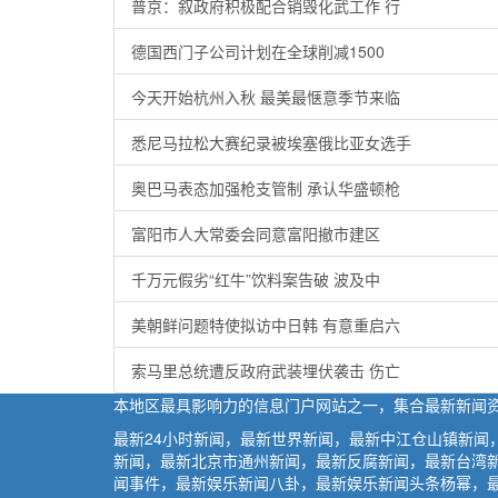
普京：叙政府积极配合销毁化武工作 行
德国西门子公司计划在全球削减1500
今天开始杭州入秋 最美最惬意季节来临
悉尼马拉松大赛纪录被埃塞俄比亚女选手
奥巴马表态加强枪支管制 承认华盛顿枪
富阳市人大常委会同意富阳撤市建区
千万元假劣“红牛”饮料案告破 波及中
美朝鲜问题特使拟访中日韩 有意重启六
索马里总统遭反政府武装埋伏袭击 伤亡
本地区最具影响力的信息门户网站之一，集合最新新闻
最新24小时新闻，最新世界新闻，最新中江仓山镇新
新闻，最新北京市通州新闻，最新反腐新闻，最新台湾
闻事件，最新娱乐新闻八卦，最新娱乐新闻头条杨幂，