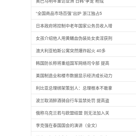
奥巴马明年重访亚洲 日韩“争宠”盼成
“全国商品市场百强”出炉 浙江独占5
日本政府将控制中老年国家公务员收入增
女孩介绍他人用黄鳝血伪装处女卖淫获刑
澳大利亚柏斯公寓突然爆炸起火 40多
韩国防长称将重组国军网络司令部 提高
美国制造业和楼市数据显示经济成长动力
利比亚总理绑架策划人：总理根本不敢拿
波兰取消醉酒骑自行车监禁处罚 提高盗
俄称乌克兰若与欧盟结盟 则无法加入关
李克强在泰国国会的演讲（全文）