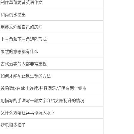
制作草莓奶昔英语作文
和尚倒水溢出
用英文介绍自己的房间
上三角和下三角矩阵形式
果然的意思都有什么
古代治学的人都非常重视
如何才能防止铁生锈的方法
设函数fx在ab上连续,并且满足,证明有两个零点
用描写的手法写一段文字介绍太阳初升的情况
又什么方法让乒乓球沉入水下
梦见很多橙子