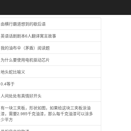
由横行霸道想到的歇后语
英语话剧剧本6人翻译寓言故事
我的油布伞（茅盾）阅读题
为什么要使用电机驱动芯片
地头蛇比喻义
0.4等于
人间处处有真情好开头
有一块三夹板，形状如图，如果给这块三夹板涂油
漆，需要2.985千克油漆，那么每千克油漆可以涂多
少平方