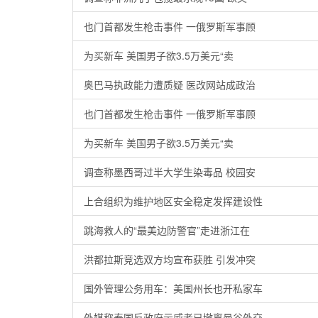
也门首都发生枪击事件 一俄罗斯军事顾
为买新车 美国男子欲3.5万美元“卖
奥巴马执政能力遭质疑 医改网站成政治
也门首都发生枪击事件 一俄罗斯军事顾
为买新车 美国男子欲3.5万美元“卖
调查称墨西哥过半大学生染毒品 校园安
上合组织为维护地区安全稳定发挥建设性
跳海救人的“最美边防警官”走进浙江在
洪都拉斯竞选双方均宣布获胜 引发冲突
国外管理公务用车：美国州长也开私家车
外媒称泰国反政府示威者已撤离曼谷外交