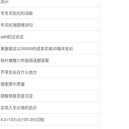
显示
写冬天阳光的诗歌
冬天的海感慨诗句
add的过去式
某服装店以30000的成本买来20箱羊毛衫
枯叶蝴蝶六年级阅读题答案
芦苇生长在什么地方
搜索摩尔质量
硫酸铁是否是沉淀
实现人生价值的启示
4.2×103×2(100-20)过程