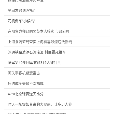
见网友遇到酒托？
司机倒车"小候鸟"
东阳官方称已向吴英本人核实 市政府领
上海食药监局查实上海福喜涉嫌违法新线
涞源铁路遭泥石流淹没 村民冒死拦车
陆军第40集团军某旅319人被问责
阿失事客机疑遭雷击
纽约成全美最不幸福城
47:0北京球赛逆天比分
昨天一场突如其来的大暴雨，让多少人猝