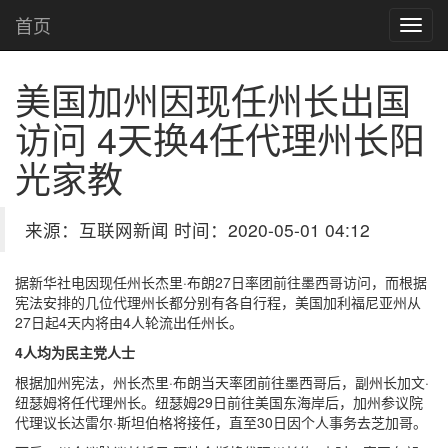
首页
美国加州因现任州长出国
访问 4天换4任代理州长
阳
光家教
来源：互联网新闻 时间：2020-05-01 04:12
据新华社电因现任州长杰里·布朗27日率团前往墨西哥访问，而根据
宪法安排的几位代理州长都分别有各自行程，美国加利福尼亚州从
27日起4天内将由4人轮流出任州长。
4人均为民主党人士
根据加州宪法，州长杰里·布朗当天率团前往墨西哥后，副州长加文·
纽瑟姆将任代理州长。纽瑟姆29日前往美国东海岸后，加州参议院
代理议长达雷尔·斯坦伯格将接任，直至30日因个人事务去芝加哥。