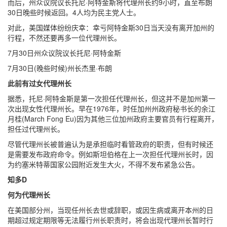
而后，州众议院议长托尼·阿特金斯将代理州长约9小时，直至布朗
30日晚些时候返回。4人均为民主党人士。
对此，美国媒体纷纷庆幸：幸亏阿特金斯30日当天没有离开加州的
行程，不然还要再多一位代理州长。
7月30日州众议院议长托尼·阿特金斯
7月30日(晚些时候)州长杰里·布朗
此前有过女代理州长
据悉，托尼·阿特金斯是第一次担任代理州长，但这并不是加州第一
次出现女性代理州长。早在1976年，时任加州州政府秘书长的余江
月桂(March Fong Eu)因为其他三位加州政府主要官员有行程离开，
担任过代理州长。
尽管代理州长被普遍认为是承担临时看管政府的职责，但有时候还
是需要发布政府命令。例如斯坦伯格在上一次担任代理州长时，因
为约塞米特蒂国家公园附近发生大火，不得不发布紧急公告。
知多D
何为代理州长
在美国部分州，当现任州长去世或辞职，或因生病或离开本州的日
期超过规定期限等无法履行州长职责时，将会出现代理州长暂时行