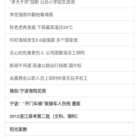
“求大于供”加剧 公办小学招生咨询
李克强雨中翻地看墒情
秋老虎再发威 下周最高温达38℃
印尼海域发生8.6级强震 多个国家发
无心的伤害更伤人 公司团聚清洁工钟阿
新闻午间道:高速公路出行指南 国Ⅳ标
永嘉两名公职人员上班时听音乐玩手机工
维权:宁波海悦花苑
宁波：“开门车祸”致骑车人伤残 遭索
2012浙江高考第二批（文科、理科）
阳光家教