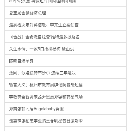
20个积水点 再遇短时间内强降雨可绕
夏宝龙会见斐济总理
最高检决定对蒋洁敏、李东生立案侦查
《舌战》金希澈自炫登‘推特最多提及名
关注水情：一家5口抢摘杨梅 遭山洪
陈晓自爆单身
法网：莎娃逆转布沙尔 连续三年进决
微言大义：杭州市教育局辟谣防暴恐短信
李敏镐全智贤宋茜尹恩惠郑容和韩星气场
郑爽张翰同居Angelababy劈腿
谢霆锋张柏芝李亚鹏王菲明星昔日激吻瞬