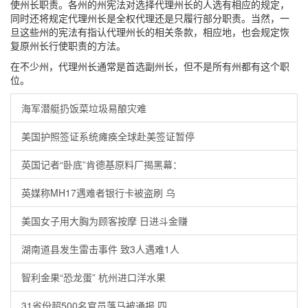
使州长职责。各州的州宪法对选择代理州长的人选有相应的规定，
同时还将规定代理州长是全权代理还是只履行部分职责。当然，一
旦这些州的宪法有指认代理州长的相关条款，相应地，也会规定恢
复原州长行使职责的方法。
在不少州，代理州长通常是首选副州长，但不是所有州都有这个职
位。
海军潜艇扔饭菜垃圾易酿灾难
美国护照签证系统瘫痪全球赴美签证暂停
英国记者“卧底”肯德基原料厂揭黑幕：
英媒称MH17遇难者银行卡被盗刷 乌
美国女子用大胸为顾客按摩 日进斗金赚
湖南道县发生雷击事件 致3人遇难1人
智利金果“恐龙蛋” 杭州进口洋水果
31省份超500名官员落马被通报 四