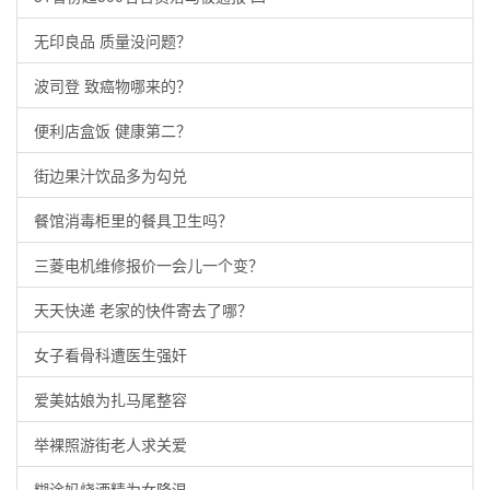
无印良品 质量没问题？
波司登 致癌物哪来的？
便利店盒饭 健康第二？
街边果汁饮品多为勾兑
餐馆消毒柜里的餐具卫生吗？
三菱电机维修报价一会儿一个变？
天天快递 老家的快件寄去了哪？
女子看骨科遭医生强奸
爱美姑娘为扎马尾整容
举裸照游街老人求关爱
糊涂妈烧酒精为女降温