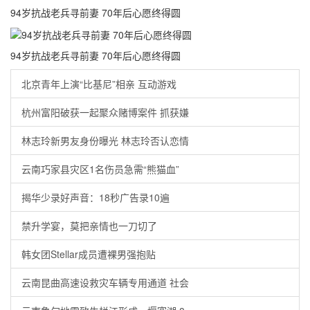
94岁抗战老兵寻前妻 70年后心愿终得圆
94岁抗战老兵寻前妻 70年后心愿终得圆
北京青年上演“比基尼”相亲 互动游戏
杭州富阳破获一起聚众赌博案件 抓获嫌
林志玲新男友身份曝光 林志玲否认恋情
云南巧家县灾区1名伤员急需“熊猫血”
揭华少录好声音：18秒广告录10遍
禁升学宴，莫把亲情也一刀切了
韩女团Stellar成员遭裸男强抱贴
云南昆曲高速设救灾车辆专用通道 社会