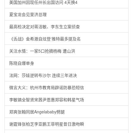
美国加州因现任州长出国访问 4天换4
夏宝龙会见斐济总理
最高检决定对蒋洁敏、李东生立案侦查
《舌战》金希澈自炫登‘推特最多提及名
关注水情：一家5口抢摘杨梅 遭山洪
陈晓自爆单身
法网：莎娃逆转布沙尔 连续三年进决
微言大义：杭州市教育局辟谣防暴恐短信
李敏镐全智贤宋茜尹恩惠郑容和韩星气场
郑爽张翰同居Angelababy劈腿
谢霆锋张柏芝李亚鹏王菲明星昔日激吻瞬