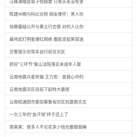
汪峰演唱会章子怡缺席 只有头条没有求
陈建州晒与科比合照 网友使坏：黑人你
徐静蕾疑公开与黄立行恋情 对的人让你
最帅武打明星爆红网络 腹肌坚挺笑容迷
交警提示勿驾车自行前往灾区
抓好“三环节”象山法院落实未成年人案
云南地震众星祈福 王力宏：是我心中的
云南地震灾区目前下起特大暴雨
云南昭通团市委招募鲁甸灾区抗震救灾志
一欠三年的“血汗钱”终于还上了
郭美美：很多人不论花多少钱也要跟我睡