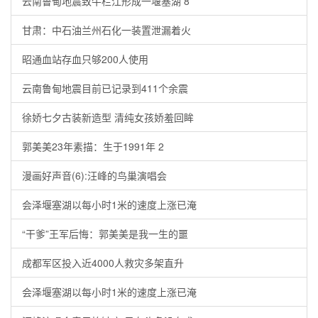
云南鲁甸地震致牛栏江形成一堰塞湖 8
甘肃：中石油兰州石化一装置泄漏着火
昭通血站存血只够200人使用
云南鲁甸地震目前已记录到411个余震
徐娇七夕古装新造型 清纯女孩娇羞回眸
郭美美23年素描：生于1991年 2
漫画好声音(6):汪峰的鸟巢演唱会
会泽堰塞湖以每小时1米的速度上涨已淹
“干爹”王军后悔：郭美美是我一生的噩
成都军区投入近4000人救灾多架直升
会泽堰塞湖以每小时1米的速度上涨已淹