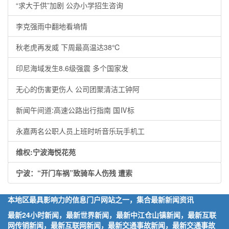
“求大于供”加剧 公办小学招生咨询
李克强雨中翻地看墒情
秋老虎再发威 下周最高温达38℃
印尼海域发生8.6级强震 多个国家发
无心的伤害更伤人 公司团聚清洁工钟阿
新闻午间道:高速公路出行指南 国Ⅳ标
永嘉两名公职人员上班时听音乐玩手机工
维权:宁波海悦花苑
宁波：“开门车祸”致骑车人伤残 遭索
本地区最具影响力的信息门户网站之一，集合最新新闻资讯
最新24小时新闻，最新世界新闻，最新中江仓山镇新闻，最新互联
网传销新闻，最新互联网新闻，最新交通事故新闻，最新交通事故