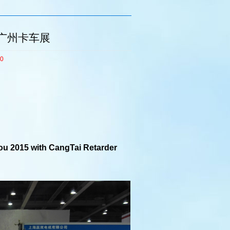
5广州卡车展
0
ou 2015 with CangTai Retarder