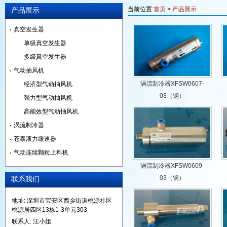
当前位置:
首页
>
产品展示
产品展示
真空发生器
单级真空发生器
多级真空发生器
气动抽风机
涡流制冷器XFSW0607-
经济型气动抽风机
03（钢）
强力型气动抽风机
高能效型气动抽风机
涡流制冷器
苍泰液力缓速器
气动连续颗粒上料机
涡流制冷器XFSW0609-
03（钢）
联系我们
地址: 深圳市宝安区西乡街道桃源社区
桃源居四区13栋1-3单元303
联系人: 汪小姐