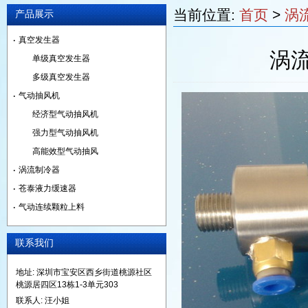
当前位置:
首页
>
涡
产品展示
真空发生器
涡流
单级真空发生器
多级真空发生器
气动抽风机
经济型气动抽风机
强力型气动抽风机
高能效型气动抽风
涡流制冷器
苍泰液力缓速器
气动连续颗粒上料
联系我们
地址: 深圳市宝安区西乡街道桃源社区
桃源居四区13栋1-3单元303
联系人: 汪小姐