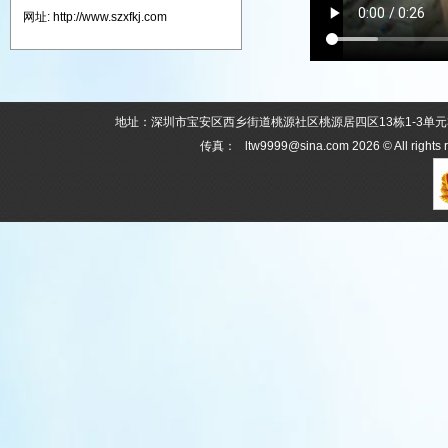
网址: http://www.szxfkj.com
地址：深圳市宝安区西乡街道桃源社区桃源居四区13栋1-3单元303 电话：0
传真： ltw9999@sina.com 2026 © All rights 